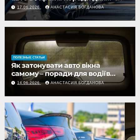
автолюбителів 2026
17.06.2026
АНАСТАСИЯ БОГДАНОВА
ПОЛЕЗНЫЕ СТАТЬИ
Як затонувати авто вікна
самому – поради для водіїв
України
14.06.2026
АНАСТАСИЯ БОГДАНОВА