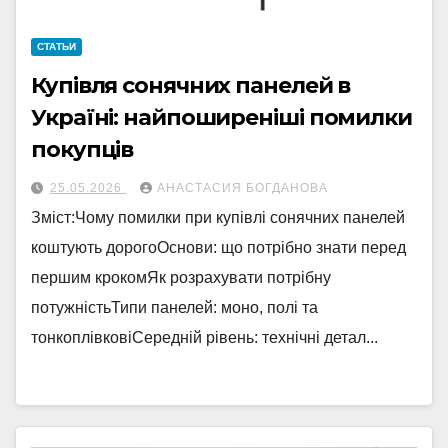
СТАТЬИ
Купівля сонячних панелей в
Україні: найпоширеніші помилки
покупців
25.05.2026
АНАСТАСИЯ БОГДАНОВА
Зміст:Чому помилки при купівлі сонячних панелей
коштують дорогоОснови: що потрібно знати перед
першим крокомЯк розрахувати потрібну
потужністьТипи панелей: моно, полі та
тонкоплівковіСередній рівень: технічні детал...