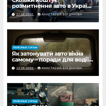
розмитнення авто в Україні:
поради для автолюбителів
17.06.2026
АНАСТАСИЯ БОГДАНОВА
2026
ПОЛЕЗНЫЕ СТАТЬИ
Як затонувати авто вікна
самому – поради для водіїв
України
14.06.2026
АНАСТАСИЯ БОГДАНОВА
ПОЛЕЗНЫЕ СТАТЬИ