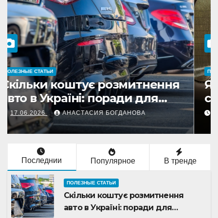
ПОЛЕЗНЫЕ СТАТЬИ
Скільки коштує розмитнення
авто в Україні: поради для
автолюбителів 2026
17.06.2026
АНАСТАСИЯ БОГДАНОВА
Последнии
Популярное
В тренде
ПОЛЕЗНЫЕ СТАТЬИ
Скільки коштує розмитнення
авто в Україні: поради для