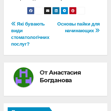
Навигация
Які бувають
Основы пайки для
види
начинающих
по
стоматологічних
записям
послуг?
От
Анастасия
Богданова