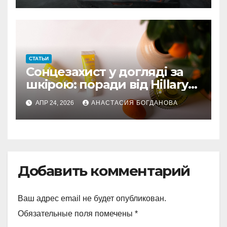
СТАТЬИ
Сонцезахист у догляді за
шкірою: поради від Hillary
Cosmetics
АПР 24, 2026
АНАСТАСИЯ БОГДАНОВА
Добавить комментарий
Ваш адрес email не будет опубликован.
Обязательные поля помечены
*