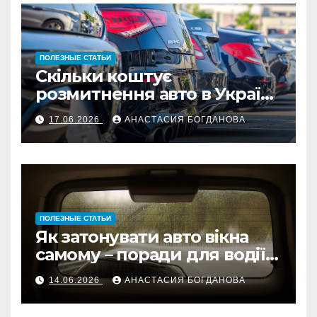
ПОЛЕЗНЫЕ СТАТЬИ
Скільки коштує
розмитнення авто в Україні:
поради для автолюбителів
17.06.2026
АНАСТАСИЯ БОГДАНОВА
2026
ПОЛЕЗНЫЕ СТАТЬИ
Як затонувати авто вікна
самому – поради для водіїв
України
14.06.2026
АНАСТАСИЯ БОГДАНОВА