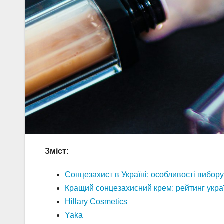
Зміст:
Сонцезахист в Україні: особливості вибору 
Кращий сонцезахисний крем: рейтинг укра
Hillary Cosmetics
Yaka