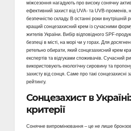
міжсезоння нагадують про високу сонячну актив
ефективний захист від UVA- та UVB-променів, 
безпечністю складу. В останні роки внутрішній 
кращий сонцезахисний крем із сучасними форм
жителів України. Вибір відповідного SPF-продукт
безпеці в місті, на морі чи у горах. Для досягн
ретельно обирати, який сонцезахисний крем кр
експертів та відгуками споживачів. Сучасний р
використовують екологічну сировину та пропо
захисту від сонця. Саме про такі сонцезахисні
рейтингу.
Сонцезахист в Україні:
критерії
Сонячне випромінювання – це не лише бронзова 