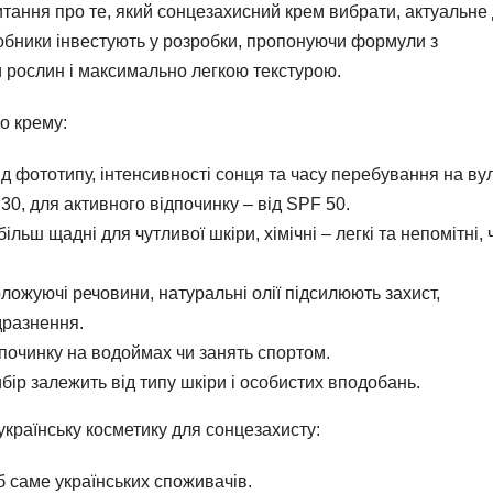
итання про те, який сонцезахисний крем вибрати, актуальне
иробники інвестують у розробки, пропонуючи формули з
 рослин і максимально легкою текстурою.
о крему:
 фототипу, інтенсивності сонця та часу перебування на вул
0, для активного відпочинку – від SPF 50.
більш щадні для чутливої шкіри, хімічні – легкі та непомітні, 
ложуючі речовини, натуральні олії підсилюють захист,
дразнення.
починку на водоймах чи занять спортом.
ибір залежить від типу шкіри і особистих вподобань.
українську косметику для сонцезахисту:
 саме українських споживачів.