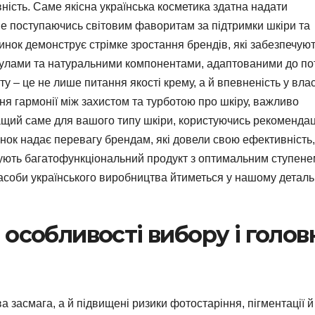
ність. Саме якісна українська косметика здатна надати
не поступаючись світовим фаворитам за підтримки шкіри та
ринок демонструє стрімке зростання брендів, які забезпечую
улами та натуральними компонентами, адаптованими до по
у – це не лише питання якості крему, а й впевненість у вла
ення гармонії між захистом та турботою про шкіру, важливо
ащий саме для вашого типу шкіри, користуючись рекоменда
инок надає перевагу брендам, які довели свою ефективність,
нують багатофункціональний продукт з оптимальним ступене
 засоби українського виробництва йтиметься у нашому детал
 особливості вибору і голов
засмага, а й підвищені ризики фотостаріння, пігментації й