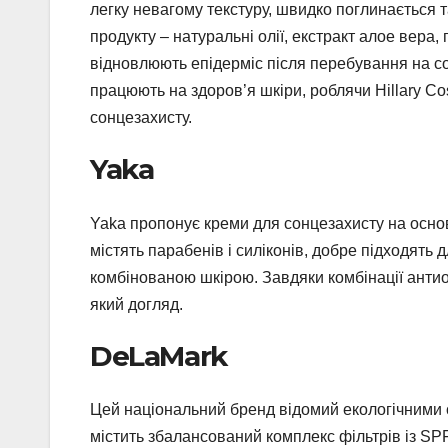
легку невагому текстуру, швидко поглинається т
продукту – натуральні олії, екстракт алое вера
відновлюють епідерміс після перебування на со
працюють на здоров’я шкіри, роблячи Hillary Co
сонцезахисту.
Yaka
Yaka пропонує креми для сонцезахисту на основі
містять парабенів і силіконів, добре підходят
комбінованою шкірою. Завдяки комбінації антиок
який догляд.
DeLaMark
Цей національний бренд відомий екологічними
містить збалансований комплекс фільтрів із SPF 