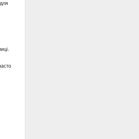
 для
иці.
часто