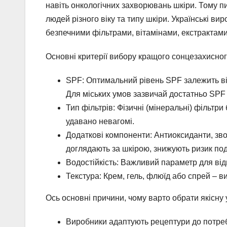
навіть онкологічних захворювань шкіри. Тому п
людей різного віку та типу шкіри. Українські в
безпечними фільтрами, вітамінами, екстрактами
Основні критерії вибору кращого сонцезахисног
SPF: Оптимальний рівень SPF залежить від
Для міських умов зазвичай достатньо SPF 3
Тип фільтрів: Фізичні (мінеральні) фільтри 
удавано невагомі.
Додаткові компоненти: Антиоксиданти, зво
доглядають за шкірою, знижують ризик по
Водостійкість: Важливий параметр для від
Текстура: Крем, гель, флюїд або спрей – в
Ось основні причини, чому варто обрати якісну 
Виробники адаптують рецептури до потреб