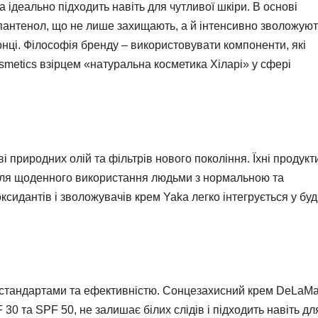
а ідеально підходить навіть для чутливої шкіри. В основі
, пантенол, що не лише захищають, а й інтенсивно зволожуют
нці. Філософія бренду – використовувати компоненти, які
smetics взірцем «натуральна косметика Хіларі» у сфері
 природних олій та фільтрів нового покоління. Їхні продукт
ь для щоденного використання людьми з нормальною та
сидантів і зволожувачів крем Yaka легко інтегрується у буд
 стандартами та ефективністю. Сонцезахисний крем DeLaMa
30 та SPF 50, не залишає білих слідів і підходить навіть дл