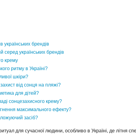
в українських брендів
й серед українських брендів
го крему
ого ритму в Україні?
ливої шкіри?
ахист від сонця на пляжі?
метика для дітей?
ладі сонцезахисного крему?
ягнення максимального ефекту?
оложуючий засіб?
туал для сучасної людини, особливо в Україні, де літня спе