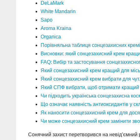
DeLaMark
White Mandarin
Sapo
Aroma Kraina
Organica
Порівняльна таблиця сонцезахисних кремі
Висновки: який сонцезахисний крем кращи
FAQ: Вибір та застосування сонцезахисно
Який сонцезахисний крем кращий для міськ
Який сонцезахисний крем вибрати для чут
Який СПФ вибрати, щоб отримати кращий з
Чи підходить українська сонцезахисна кос
Що означає наявність антиоксидантів у ск
Як наносити сонцезахисний крем для дос
Чи може сонцезахисний крем замінити зв
Сонячний захист перетворився на невід’ємний ри