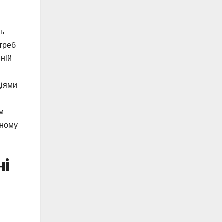
ть
треб
сній
ціями
м
ьному
ні