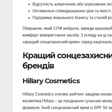
Відсутність алергенних або агресивних інг
Оптимальні співвідношення ціни та якості.
Підтримка локального бізнесу та сталий ро
Обираючи, який СПФ вибрати, завжди враховуйте
комфорт використання засобу. З огляду на ці па
«кращий сонцезахисний крем» серед національ
Кращий сонцезахисний
брендів
Hillary Cosmetics
Hillary Cosmetics очолює рейтинг завдяки інно
косметика Hillary – це поєднання сучасних міне
формули. Їхній сонцезахисний крем із SPF 50 з