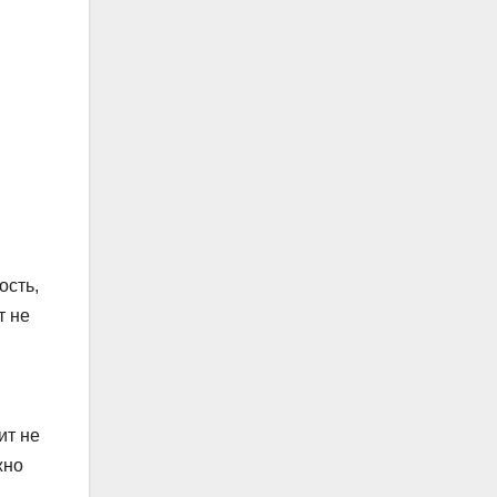
ость,
т не
ит не
жно