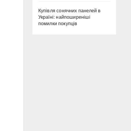
Купівля сонячних панелей в
Україні: найпоширеніші
помилки покупців