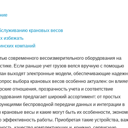
ание
обслуживанию крановых весов
их избежать
инских компаний
тью современного весоизмерительного оборудования на
стике. Если раньше учет грузов велся вручную с помощью
план выходят электронные модели, обеспечивающие надежн
вопрос выбора крановых весов особенно актуален: он влияе
рские отношения, прозрачность учета и соответствие
удования предлагает широкий ассортимент: от простых
функциями беспроводной передачи данных и интеграции в
 крановые весы и какие могут быть их особенности, эконом
ую эффективность работы. Приобретая такие устройства, ва
чность, качество комплектующих и, конечно, сервисную