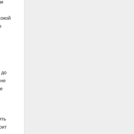
ли
сокой
е
 до
 не
де
ить
оит