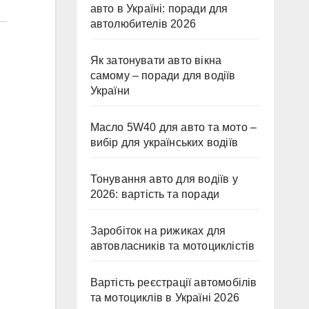
авто в Україні: поради для
автолюбителів 2026
Як затонувати авто вікна
самому – поради для водіїв
України
Масло 5W40 для авто та мото –
вибір для українських водіїв
Тонування авто для водіїв у
2026: вартість та поради
Заробіток на рижиках для
автовласників та мотоциклістів
Вартість реєстрації автомобілів
та мотоциклів в Україні 2026