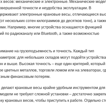
х весов: механические и электронные. Механические моде
совершенной точности и неудобства эксплуатации. В
держивают электронные крановые весы, отличающиеся вы
т нескольких сотен килограммов до десятков тонн), а такж
и. Например, многие устройства оснащаются функцией
й по радиоканалу или Bluetooth, а также возможностью
имание на грузоподъемность и точность. Каждый тип
аметров: для небольших складов могут подойти устройства
нн и выше. Высокая точность – еще один критерий, который
ре цветных металлов, торговли ломом или на элеваторах, г
езным финансовым потерям.
а делают крановые весы крайне удобным инструментом для
модели не требуют сложной установки – достаточно закреп
ку крановых весов, чтобы приступить к работе. Отдельно ст